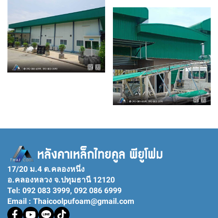
17/20 ม.4 ต.คลองหนึ่ง
อ.คลองหลวง จ.ปทุมธานี 12120
Tel: 092 083 3999, 092 086 6999
Email : Thaicoolpufoam@gmail.com