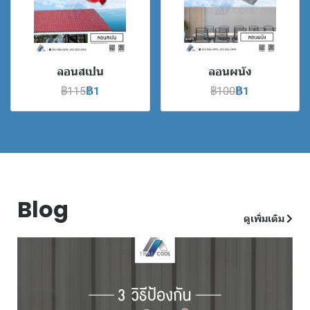
ลอนสเปน
ลอนผนัง
฿115
฿1
฿100
฿1
Blog
ดูเพิ่มเติม