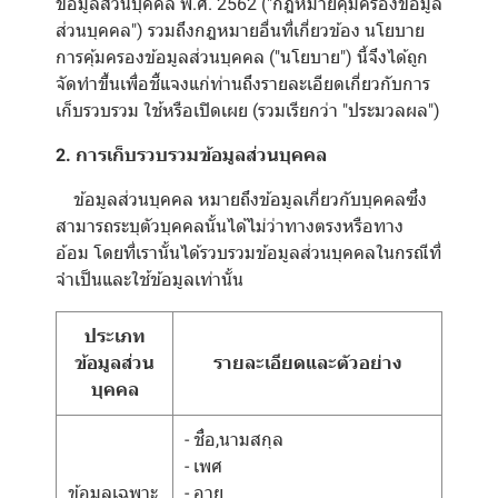
ข้อมูลส่วนบุคคล พ.ศ. 2562 ("กฎหมายคุ้มครองข้อมูล
ส่วนบุคคล") รวมถึงกฎหมายอื่นที่เกี่ยวข้อง นโยบาย
การคุ้มครองข้อมูลส่วนบุคคล ("นโยบาย") นี้จึงได้ถูก
จัดทำขึ้นเพื่อชี้แจงแก่ท่านถึงรายละเอียดเกี่ยวกับการ
เก็บรวบรวม ใช้หรือเปิดเผย (รวมเรียกว่า "ประมวลผล")
2. การเก็บรวบรวมข้อมูลส่วนบุคคล
ข้อมูลส่วนบุคคล หมายถึงข้อมูลเกี่ยวกับบุคคลซึ่ง
สามารถระบุตัวบุคคลนั้นได้ไม่ว่าทางตรงหรือทาง
อ้อม โดยที่เรานั้นได้รวบรวมข้อมูลส่วนบุคคลในกรณีที่
จำเป็นและใช้ข้อมูลเท่านั้น
ประเภท
ข้อมูลส่วน
รายละเอียดและตัวอย่าง
บุคคล
- ชื่อ,นามสกุล
- เพศ
ข้อมูลเฉพาะ
- อายุ