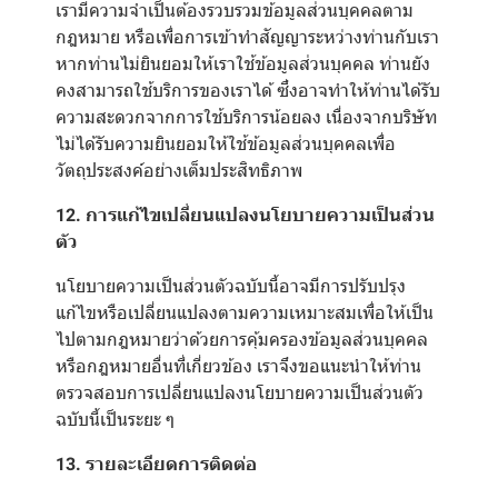
เรามีความจำเป็นต้องรวบรวมข้อมูลส่วนบุคคลตาม
กฎหมาย หรือเพื่อการเข้าทำสัญญาระหว่างท่านกับเรา
หากท่านไม่ยินยอมให้เราใช้ข้อมูลส่วนบุคคล ท่านยัง
คงสามารถใช้บริการของเราได้ ซึ่งอาจทำให้ท่านได้รับ
ความสะดวกจากการใช้บริการน้อยลง เนื่องจากบริษัท
ไม่ได้รับความยินยอมให้ใช้ข้อมูลส่วนบุคคลเพื่อ
วัตถุประสงค์อย่างเต็มประสิทธิภาพ
12. การแก้ไขเปลี่ยนแปลงนโยบายความเป็นส่วน
ตัว
นโยบายความเป็นส่วนตัวฉบับนี้อาจมีการปรับปรุง
แก้ไขหรือเปลี่ยนแปลงตามความเหมาะสมเพื่อให้เป็น
ไปตามกฎหมายว่าด้วยการคุ้มครองข้อมูลส่วนบุคคล
หรือกฎหมายอื่นที่เกี่ยวข้อง เราจึงขอแนะนำให้ท่าน
ตรวจสอบการเปลี่ยนแปลงนโยบายความเป็นส่วนตัว
ฉบับนี้เป็นระยะ ๆ
13. รายละเอียดการติดต่อ