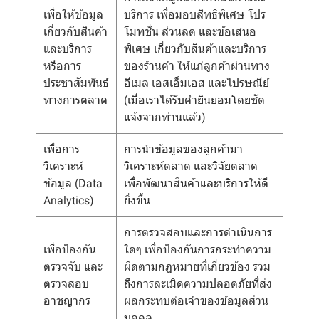
เพื่อให้ข้อมูล
บริการ เพื่อมอบสิทธิพิเศษ โปร
เกี่ยวกับสินค้า
โมทชั่น ส่วนลด และข้อเสนอ
และบริการ
พิเศษ เกี่ยวกับสินค้าและบริการ
หรือการ
ของร้านค้า ให้แก่ลูกค้าผ่านทาง
ประชาสัมพันธ์
อีเมล เอสเอ็มเอส และไปรษณีย์
ทางการตลาด
(เมื่อเราได้รับคำยินยอมโดยชัด
แจ้งจากท่านแล้ว)
เพื่อการ
การนำข้อมูลของลูกค้ามา
วิเคราะห์
วิเคราะห์ตลาด และวิจัยตลาด
ข้อมูล (Data
เพื่อพัฒนาสินค้าและบริการให้ดี
Analytics)
ยิ่งขึ้น
การตรวจสอบและการดำเนินการ
เพื่อป้องกัน
ใดๆ เพื่อป้องกันการกระทำความ
ตรวจจับ และ
ผิดตามกฎหมายที่เกี่ยวข้อง รวม
ตรวจสอบ
ถึงการละเมิดความปลอดภัยที่ส่ง
อาชญากร
ผลกระทบต่อเจ้าของข้อมูลส่วน
บุคคล