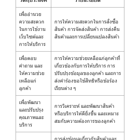
วัตถุประสงค์
รายละเอียด
เพื่ออำนวย
ความสะดวก
การให้ความสะดวกในการสั่งซื้อ
ในการใช้งาน
สินค้า การจัดส่งสินค้า การส่งคืน
เว็บไซต์และ
สินค้าและการเปลี่ยนแปลงสินค้า
การให้บริการ
เพื่อตอบ
การให้ความช่วยเหลือแก่ลูกค้าที่
คำถาม และ
เกี่ยวข้องกับการให้บริการ การ
ให้ความช่วย
ปรับปรุงข้อมูลของลูกค้า และการ
เหลือแก่
ส่งคำร้องขอใช้สิทธิหรือข้อร้อง
ลูกค้า
เรียนต่าง ๆ
เพื่อพัฒนา
การวิเคราะห์ และพัฒนาสินค้า
และปรับปรุง
หรือบริการให้ดียิ่งขึ้น และเหมาะ
คุณภาพและ
สมกับความต้องการของลูกค้า
บริการ
การส่งข้อมูลเกี่ยวกับสินค้าและ