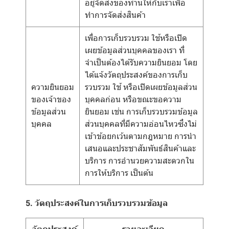
อยู่จัดส่งของท่านให้กับเราเพื่อ
ทำการจัดส่งสินค้า
เพื่อการเก็บรวบรวม ใช้หรือเปิด
เผยข้อมูลส่วนบุคคลของเรา ที่
จำเป็นต้องได้รับความยินยอม โดย
ได้แจ้งวัตถุประสงค์ของการเก็บ
ความยินยอม
รวบรวม ใช้ หรือเปิดเผยข้อมูลส่วน
ของเจ้าของ
บุคคลก่อน หรือขณะขอความ
ข้อมูลส่วน
ยินยอม เช่น การเก็บรวบรวมข้อมูล
บุคคล
ส่วนบุคคลที่มีความอ่อนไหวซึ่งไม่
เข้าข้อยกเว้นตามกฎหมาย การนำ
เสนอและประชาสัมพันธ์สินค้าและ
บริการ การอำนวยความสะดวกใน
การให้บริการ เป็นต้น
5. วัตถุประสงค์ในการเก็บรวบรวมข้อมูล