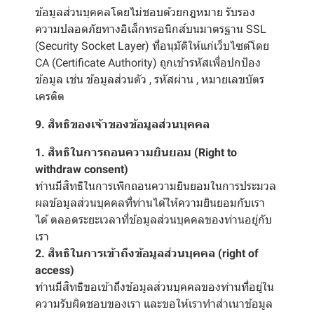
ข้อมูลส่วนบุคคลโดยไม่ชอบด้วยกฎหมาย รับรอง
ความปลอดภัยทางอิเล็กทรอนิกส์บนมาตรฐาน SSL
(Security Socket Layer) ที่อนุมัติให้แก่เว็บไซต์โดย
CA (Certificate Authority) ถูกเข้ารหัสเพื่อปกป้อง
ข้อมูล เช่น ข้อมูลส่วนตัว , รหัสผ่าน , หมายเลขบัตร
เครดิต
9. สิทธิของเจ้าของข้อมูลส่วนบุคคล
1. สิทธิในการถอนความยินยอม (Right to
withdraw consent)
ท่านมีสิทธิในการเพิกถอนความยินยอมในการประมวล
ผลข้อมูลส่วนบุคคลที่ท่านได้ให้ความยินยอมกับเรา
ได้ ตลอดระยะเวลาที่ข้อมูลส่วนบุคคลของท่านอยู่กับ
เรา
2. สิทธิในการเข้าถึงข้อมูลส่วนบุคคล (right of
access)
ท่านมีสิทธิขอเข้าถึงข้อมูลส่วนบุคคลของท่านที่อยู่ใน
ความรับผิดชอบของเรา และขอให้เราทำสำเนาข้อมูล