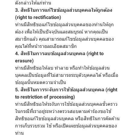
ดังกล่าวให้แก่ท่าน
3. สิทธิในการแก้ไขข้อมูลส่วนบุคคลให้ถูกต้อง
(right to rectification)
ท่านมีสิทธิขอแก้ไขข้อมูลส่วนบุคคลของท่านให้ถูก
ต้อง เพื่อให้เป็นปัจจุบันและสมบูรณ์ หากคุณเป็น
สมาชิกแล้ว คุณสามารถแก้ไขข้อมูลส่วนบุคคลของ
คุณได้ที่หน้ารายละเอียดสมาชิก
4. สิทธิในการลบข้อมูลส่วนบุคคล (right to
erasure)
ท่านมีสิทธิขอให้ลบ ทำลาย หรือทำให้ข้อมูลส่วน
บุคคลเป็นข้อมูลที่ไม่สามารถระบุตัวบุคคลได้ หรือเมื่อ
ข้อมูลนั้นหมดความจำเป็น
5. สิทธิในการระงับการใช้ข้อมูลส่วนบุคคล (right
to restriction of processing)
ท่านมีสิทธิขอให้ระงับการใช้ข้อมูลส่วนบุคคลชั่วคราว
ในกรณีที่เราอยู่ระหว่างตรวจสอบตามคำร้องขอใช้
สิทธิขอแก้ไขข้อมูลส่วนบุคคล หรือสิทธิในการคัดค้าน
การเก็บรวบรวม ใช้ หรือเปิดเผยข้อมูลส่วนบุคคลของ
ท่าน