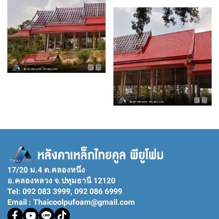
17/20 ม.4 ต.คลองหนึ่ง
อ.คลองหลวง จ.ปทุมธานี 12120
Tel: 092 083 3999, 092 086 6999
Email : Thaicoolpufoam@gmail.com