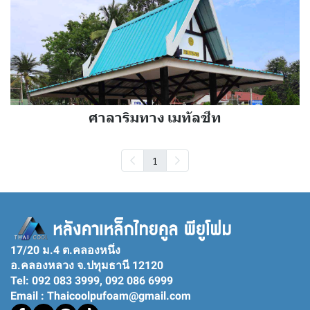
ศาลาริมทาง เมทัลชีท
1
17/20 ม.4 ต.คลองหนึ่ง
อ.คลองหลวง จ.ปทุมธานี 12120
Tel: 092 083 3999, 092 086 6999
Email : Thaicoolpufoam@gmail.com