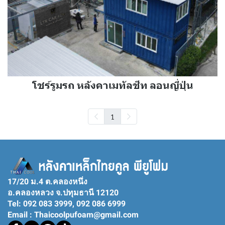
โชร์รูมรถ หลังคาเมทัลชีท ลอนญี่ปุ่น
1
17/20 ม.4 ต.คลองหนึ่ง
อ.คลองหลวง จ.ปทุมธานี 12120
Tel: 092 083 3999, 092 086 6999
Email : Thaicoolpufoam@gmail.com