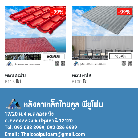
-99%
-99%
ลอนสเปน
ลอนผนัง
฿1
฿1
฿115
฿100
17/20 ม.4 ต.คลองหนึ่ง
อ.คลองหลวง จ.ปทุมธานี 12120
Tel: 092 083 3999, 092 086 6999
Email : Thaicoolpufoam@gmail.com