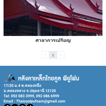
ศาลาการเปรียญ
1
17/20 ม.4 ต.คลองหนึ่ง
อ.คลองหลวง จ.ปทุมธานี 12120
Tel: 092 083 3999, 092 086 6999
Email : Thaicoolpufoam@gmail.com